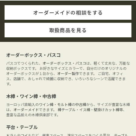
オーダーメイドの相談をする
取扱商品を見る
オーダーボックス・パスコ
パスコでつくられた、
オーダーボックス・パスコ
は、軽くて丈夫な、万能な
収納ボックスです。 お好きなサイズとカラーで、自分だけのオリジナルの
オーダーボックスが１台から、
オーダー製作
できます。 ご自宅、オフィ
ス、店舗で、おしゃれで綺麗に収納でき、いろいろなシーンで活躍できま
す。
木樽・ワイン樽・中古樽
ヨーロッパ直輸入の
ワイン樽
・
モルト樽
の
中古樽
から、サイズが豊富な木樽
は、
オーダーメイド
できます。
樽テーブル
・
イス樽
・
壁掛けカット樽
等、
豊富な品揃えの木樽倶楽部です。
平台・テーブル
ドラム
や
コイル
など、催事スペース、演出スペースをつくる平台、
テーブル